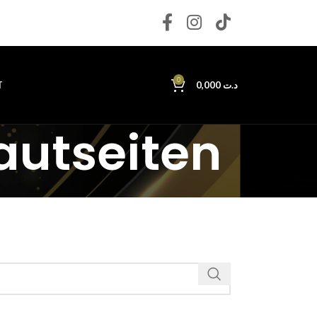
0
T
0,000
د.ت
autseiten