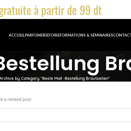
gratuite à partir de 99 dt
ACCUEIL
PARFUMERIE
FOIRE
FORMATIONS & SÉMINAIRES
CONTAC
Bestellung Br
Archive by Category "Beste Mail -Bestellung Brautseiten"
d a related post.