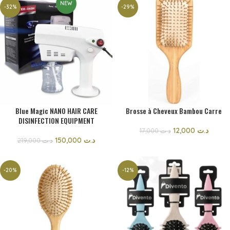
NEW
-32%
-29%
Blue Magic NANO HAIR CARE
Brosse à Cheveux Bambou Carre
DISINFECTION EQUIPMENT
12,000
د.ت
17,000
د.ت
150,000
د.ت
219,000
د.ت
-20%
-12%