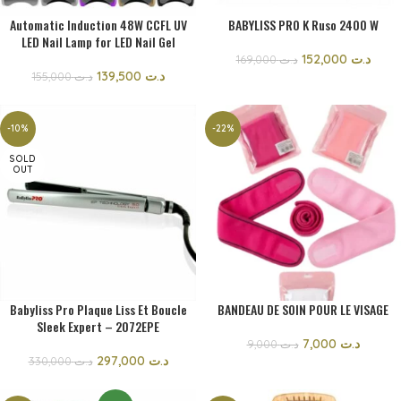
Automatic Induction 48W CCFL UV
BABYLISS PRO K Ruso 2400 W
LED Nail Lamp for LED Nail Gel
152,000
د.ت
169,000
د.ت
139,500
د.ت
155,000
د.ت
-10%
-22%
SOLD
OUT
Babyliss Pro Plaque Liss Et Boucle
BANDEAU DE SOIN POUR LE VISAGE
Sleek Expert – 2072EPE
7,000
د.ت
9,000
د.ت
297,000
د.ت
330,000
د.ت