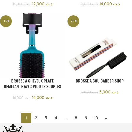
12,000
د.ت
14,000
د.ت
14,000
د.ت
16,000
د.ت
-13%
-29%
BROSSE A CHEVEUX PLATE
BROSSE A COU BARBER SHOP
DEMELANTE AVEC PICOTS SOUPLES
5,000
د.ت
7,000
د.ت
14,000
د.ت
16,000
د.ت
1
2
3
4
…
8
9
10
→