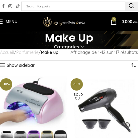
0
MENU
0,000
.ت
Make Up
Categories
Accueil
Parfumerie
Make up
Affichage de 1–12 sur 117 résultats
Show sidebar
-10%
-10%
SOLD
OUT