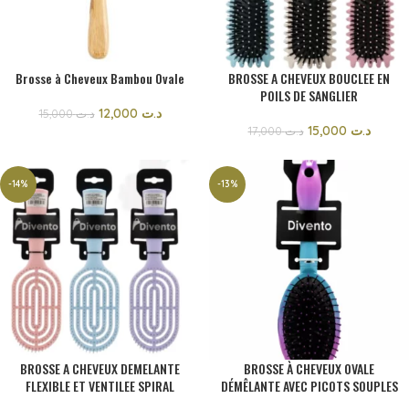
Brosse à Cheveux Bambou Ovale
BROSSE A CHEVEUX BOUCLEE EN
POILS DE SANGLIER
12,000
د.ت
15,000
د.ت
15,000
د.ت
17,000
د.ت
-14%
-13%
BROSSE A CHEVEUX DEMELANTE
BROSSE À CHEVEUX OVALE
FLEXIBLE ET VENTILEE SPIRAL
DÉMÊLANTE AVEC PICOTS SOUPLES