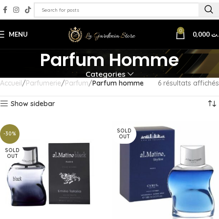
0
MENU
0,000
.ت
Parfum Homme
Categories
Accueil
Parfumerie
Parfum
Parfum homme
6 résultats affichés
Show sidebar
SOLD
-30%
OUT
SOLD
OUT