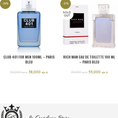
-24%
-21%
SOLD
OUT
CLUB 401 FOR MEN 100ML – PARIS
RICH MAN EAU DE TOILETTE 100 ML
BLEU
– PARIS BLEU
38,000
د.ت
55,000
د.ت
50,000
د.ت
70,000
د.ت