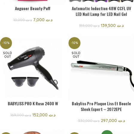
Anguoer Beauty Puff
Automatic Induction 48W CCFL UV
LED Nail Lamp for LED Nail Gel
7,000
د.ت
10,000
د.ت
139,500
د.ت
155,000
د.ت
-10%
-10%
SOLD
SOLD
OUT
OUT
BABYLISS PRO K Ruso 2400 W
Babyliss Pro Plaque Liss Et Boucle
Sleek Expert – 2072EPE
152,000
د.ت
169,000
د.ت
297,000
د.ت
330,000
د.ت