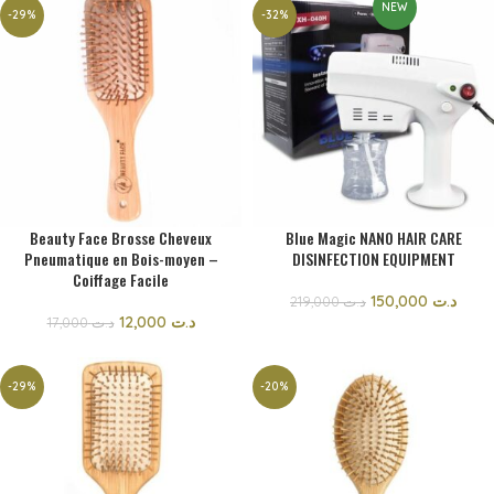
NEW
-29%
-32%
Beauty Face Brosse Cheveux
Blue Magic NANO HAIR CARE
Pneumatique en Bois-moyen –
DISINFECTION EQUIPMENT
Coiffage Facile
150,000
د.ت
219,000
د.ت
12,000
د.ت
17,000
د.ت
-29%
-20%