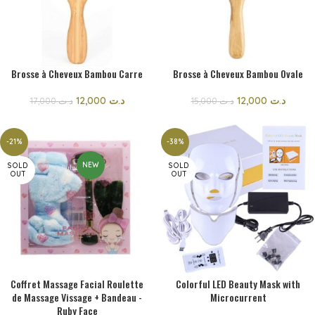
Brosse à Cheveux Bambou Carre
Brosse à Cheveux Bambou Ovale
12,000
د.ت
12,000
د.ت
17,000
د.ت
15,000
د.ت
-21%
-38%
NEW
SOLD
SOLD
OUT
OUT
Coffret Massage Facial Roulette
Colorful LED Beauty Mask with
de Massage Vissage + Bandeau -
Microcurrent
Ruby Face