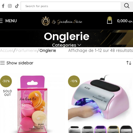
0
MENU
0,000
.ت
Onglerie
Categories
Accueil
Parfumerie
Onglerie
Affichage de 1–12 sur 48 résultats
Show sidebar
-30%
-10%
SOLD
OUT