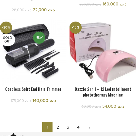
160,000
د.ت
259,000
د.ت
22,000
د.ت
28,000
د.ت
-20%
-10%
NEW
SOLD
OUT
Cordless Split End Hair Trimmer
Dazzle 2 in 1 – 12 Led intelligent
phototherapy Machine
140,000
د.ت
175,000
د.ت
54,000
د.ت
60,000
د.ت
1
2
3
4
→