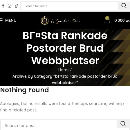
0
MENU
0,000
.ت
BГ¤sta Rankade
Postorder Brud
Webbplatser
Home
Archive by Category "bГ¤sta rankade postorder brud
webbplatser"
Nothing Found
Apologies, but no results were found. Perhaps searching will help
find a related post.