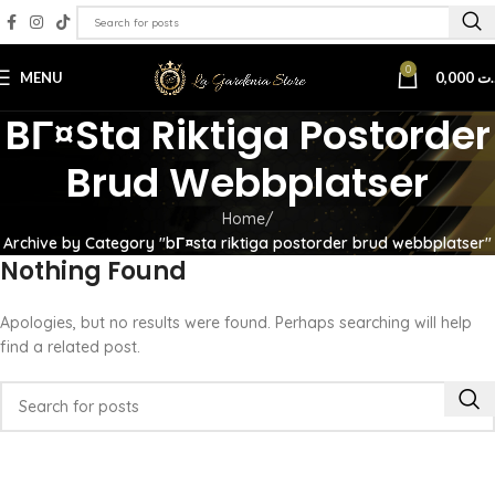
0
MENU
0,000
.ت
BГ¤sta Riktiga Postorder
Brud Webbplatser
Home
Archive by Category "bГ¤sta riktiga postorder brud webbplatser"
Nothing Found
Apologies, but no results were found. Perhaps searching will help
find a related post.