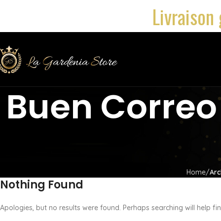
Livraison 
Buen Correo 
Home
Arc
Nothing Found
Apologies, but no results were found. Perhaps searching will help fin