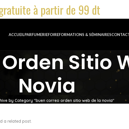
gratuite à partir de 99 dt
ACCUEIL
PARFUMERIE
FOIRE
FORMATIONS & SÉMINAIRES
CONTAC
Orden Sitio 
Novia
hive by Category "buen correo orden sitio web de la novia"
d a related post.