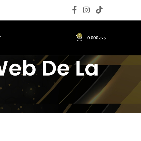
0
T
0,000
د.ت
Web De La