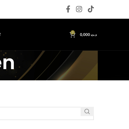
0
T
0,000
د.ت
en