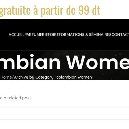
gratuite à partir de 99 dt
ACCUEIL
PARFUMERIE
FOIRE
FORMATIONS & SÉMINAIRES
CONTAC
ombian Wom
Home
Archive by Category "colombian women"
d a related post.