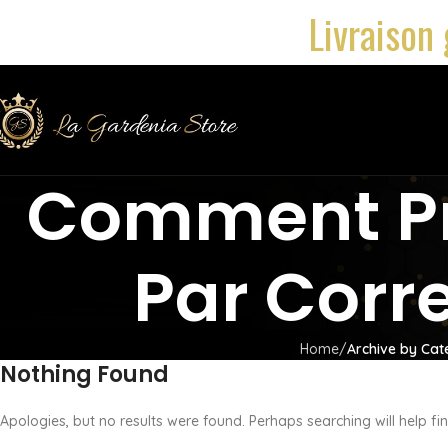
Livraison 
Comment Pr
Par Corr
Home
Archive by Ca
Nothing Found
Apologies, but no results were found. Perhaps searching will help fin