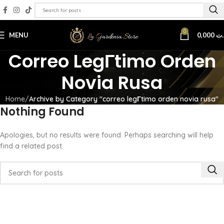
0
MENU
0,000
.ت
Correo LegГ­timo Orden
Novia Rusa
Home
Archive by Category "correo legГ­timo orden novia rusa"
Nothing Found
Apologies, but no results were found. Perhaps searching will help
find a related post.