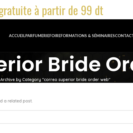
gratuite à partir de 99 dt
ACCUEIL
PARFUMERIE
FOIRE
FORMATIONS & SÉMINAIRES
CONTAC
rior Bride O
Archive by Category "correo superior bride order web"
d a related post.