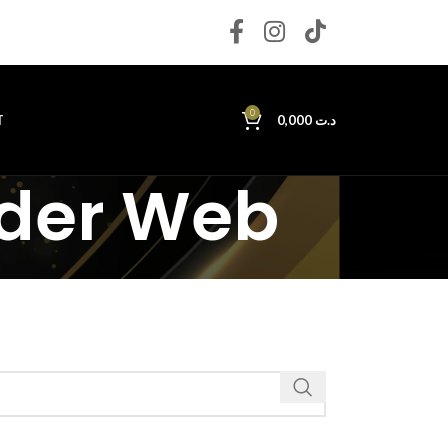
0
T
0,000
د.ت
rder Web