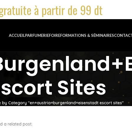
gratuite à partir de 99 dt
ACCUEIL
PARFUMERIE
FOIRE
FORMATIONS & SÉMINAIRES
CONTAC
burgenland+e
scort Sites
e by Category "en+austria+burgenland+eisenstadt escort sites"
d a related post.