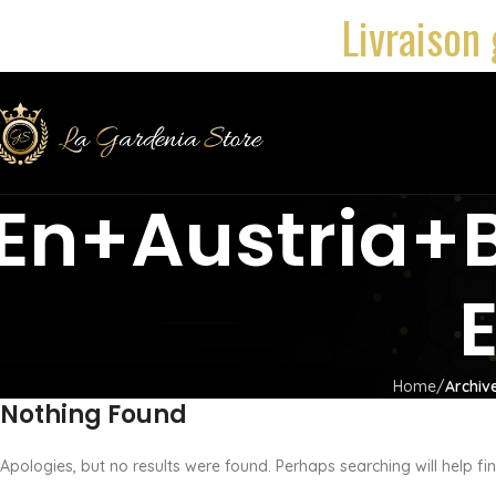
Livraison 
En+austria+
E
Home
Archiv
Nothing Found
Apologies, but no results were found. Perhaps searching will help fin