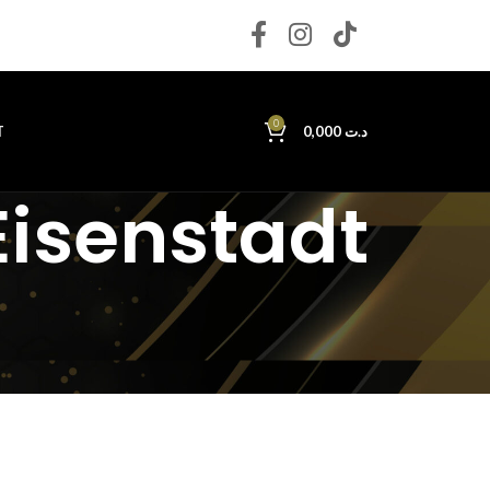
0
T
0,000
د.ت
isenstadt