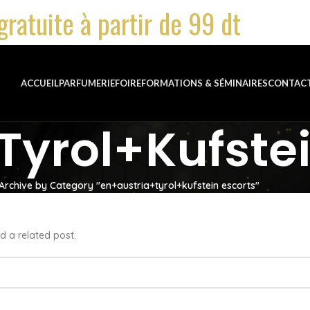
gratuite à partir de 99 dt
ACCUEIL
PARFUMERIE
FOIRE
FORMATIONS & SÉMINAIRES
CONTAC
tyrol+kufstei
Archive by Category "en+austria+tyrol+kufstein escorts"
d a related post.