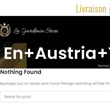
Livraison 
En+austria+
Home
Nothing Found
Apologies, but no results were found. Perhaps searching will help fin