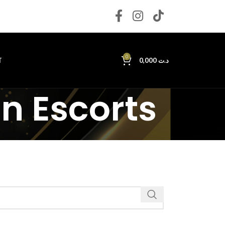
0
T
0,000
د.ت
n Escorts