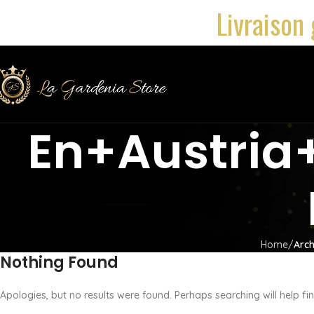
Livraison 
En+austria
Home
Arch
Nothing Found
Apologies, but no results were found. Perhaps searching will help fin