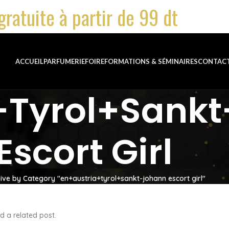
gratuite à partir de 99 dt
ACCUEIL
PARFUMERIE
FOIRE
FORMATIONS & SÉMINAIRES
CONTAC
+tyrol+sank
Escort Girl
ive by Category "en+austria+tyrol+sankt-johann escort girl"
d a related post.