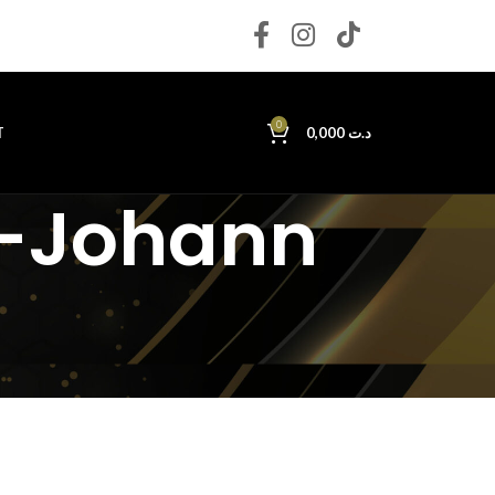
0
T
0,000
د.ت
t-Johann