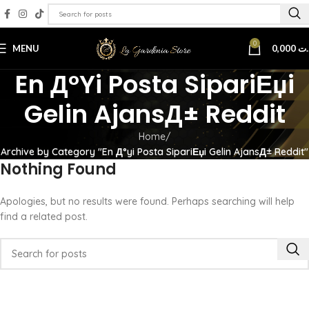
0
MENU
0,000
.ت
En Д°yi Posta SipariЕџi
Gelin AjansД± Reddit
Home
Archive by Category "En Д°yi Posta SipariЕџi Gelin AjansД± Reddit"
Nothing Found
Apologies, but no results were found. Perhaps searching will help
find a related post.