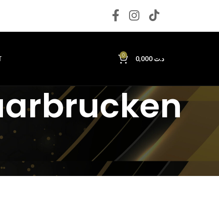
0
T
0,000
د.ت
arbrucken