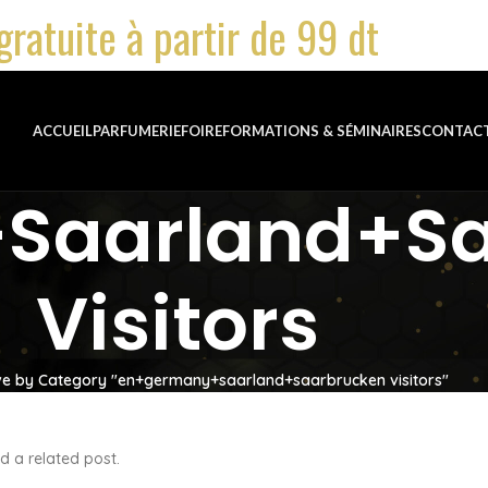
gratuite à partir de 99 dt
ACCUEIL
PARFUMERIE
FOIRE
FORMATIONS & SÉMINAIRES
CONTAC
saarland+sa
Visitors
ve by Category "en+germany+saarland+saarbrucken visitors"
d a related post.