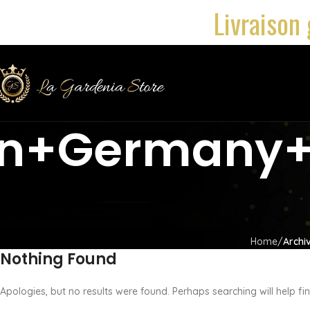
Livraison 
n+germany+
Home
Archi
Nothing Found
Apologies, but no results were found. Perhaps searching will help fin