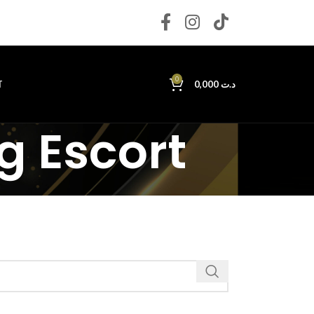
0
T
0,000
د.ت
g Escort