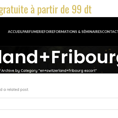
gratuite à partir de 99 dt
ACCUEIL
PARFUMERIE
FOIRE
FORMATIONS & SÉMINAIRES
CONTAC
land+fribour
Archive by Category "en+switzerland+fribourg escort"
d a related post.