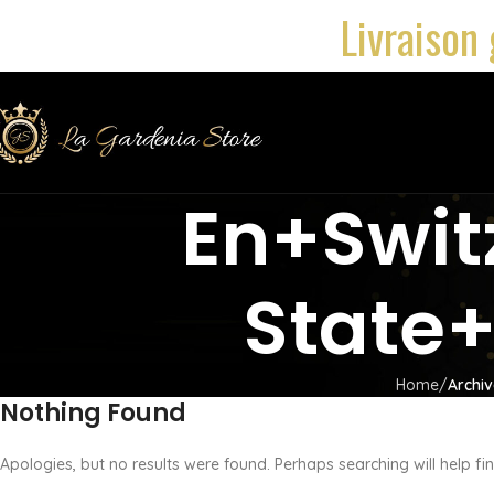
Livraison 
En+swit
State+
Home
Archiv
Nothing Found
Apologies, but no results were found. Perhaps searching will help fin