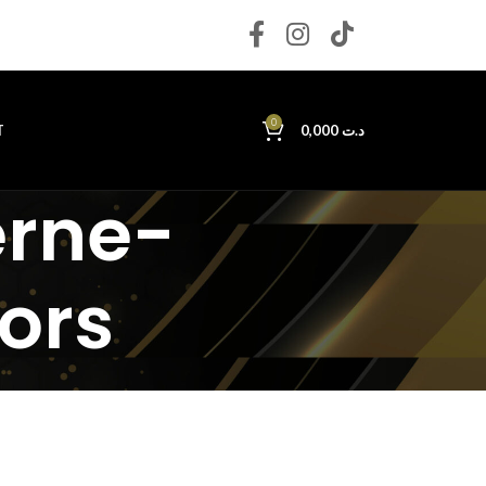
0
T
0,000
د.ت
erne-
ors