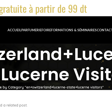
gratuite à partir de 99 dt
ACCUEIL
PARFUMERIE
FOIRE
FORMATIONS & SÉMINAIRES
CONTAC
zerland+luc
lucerne Visit
e by Category "en+switzerland+lucerne-state+lucerne visitors"
d a related post.