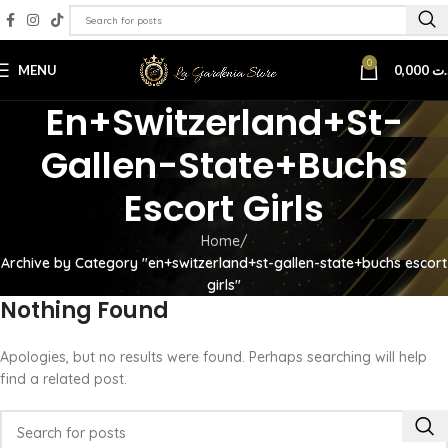
0
MENU
0,000
.ت
En+switzerland+st-
Gallen-State+buchs
Escort Girls
Home
Archive by Category "en+switzerland+st-gallen-state+buchs escort
girls"
Nothing Found
Apologies, but no results were found. Perhaps searching will help
find a related post.