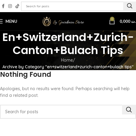
0
MENU
0,000
.ت
En+switzerland+zurich-
Canton+bulach Tips
Home
Archive by Category "en+switzerland+zurich-canton+bulach tips"
Nothing Found
Apologies, but no results were found. Perhaps searching will help
find a related post.