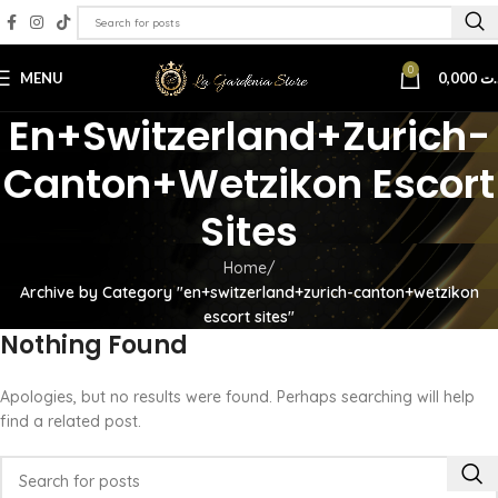
0
MENU
0,000
.ت
En+switzerland+zurich-
Canton+wetzikon Escort
Sites
Home
Archive by Category "en+switzerland+zurich-canton+wetzikon
escort sites"
Nothing Found
Apologies, but no results were found. Perhaps searching will help
find a related post.