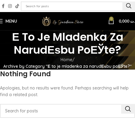
0
MENU
0,000
.ت
Е To Je Mladenka Za
NarudЕѕbu PoЕЎte?
Home
Archive by Category "Е to je mladenka za narudЕѕbu poЕЎte?"
Nothing Found
Apologies, but no results were found. Perhaps searching will help
find a related post.