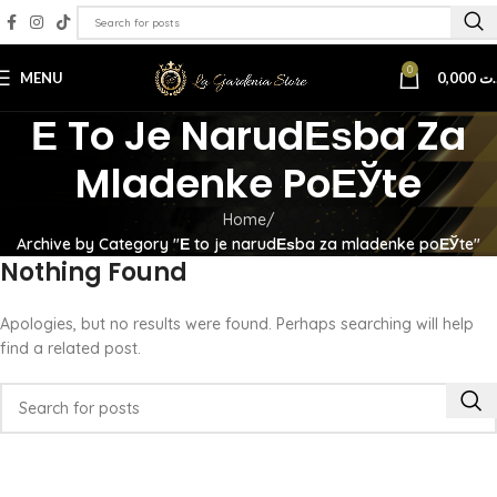
0
MENU
0,000
.ت
Е To Je NarudЕѕba Za
Mladenke PoЕЎte
Home
Archive by Category "Е to je narudЕѕba za mladenke poЕЎte"
Nothing Found
Apologies, but no results were found. Perhaps searching will help
find a related post.