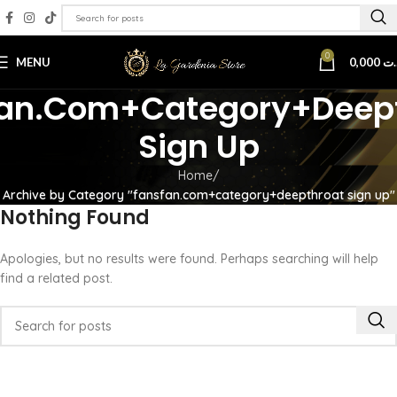
0
MENU
0,000
.ت
an.com+category+deep
Sign Up
Home
Archive by Category "fansfan.com+category+deepthroat sign up"
Nothing Found
Apologies, but no results were found. Perhaps searching will help
find a related post.