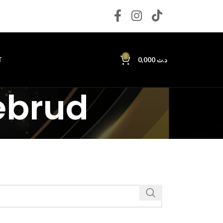
0
T
0,000
د.ت
ebrud