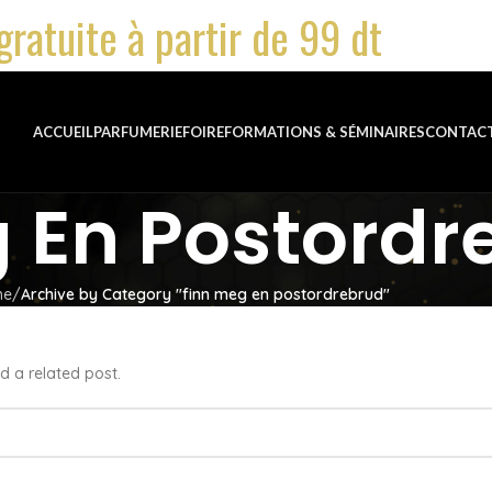
gratuite à partir de 99 dt
ACCUEIL
PARFUMERIE
FOIRE
FORMATIONS & SÉMINAIRES
CONTAC
 En Postordr
me
Archive by Category "finn meg en postordrebrud"
d a related post.