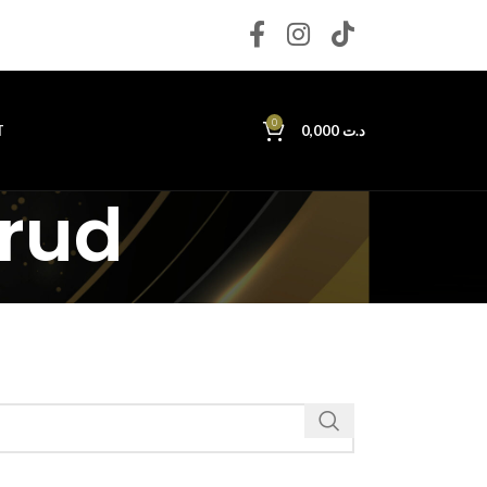
0
T
0,000
د.ت
Brud