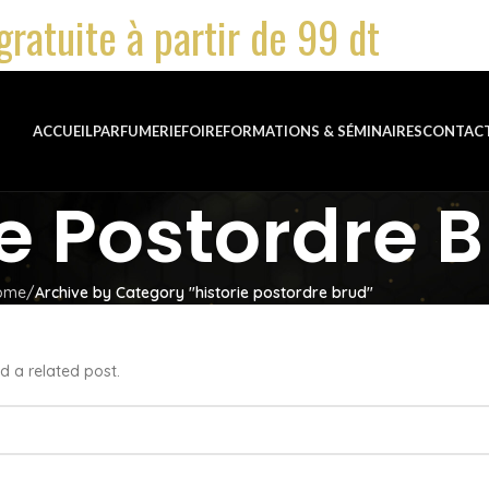
gratuite à partir de 99 dt
ACCUEIL
PARFUMERIE
FOIRE
FORMATIONS & SÉMINAIRES
CONTAC
ie Postordre 
ome
Archive by Category "historie postordre brud"
d a related post.