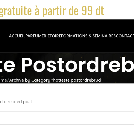
gratuite à partir de 99 dt
ACCUEIL
PARFUMERIE
FOIRE
FORMATIONS & SÉMINAIRES
CONTAC
te Postordre
ome
Archive by Category "hotteste postordrebrud"
d a related post.