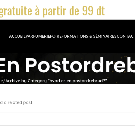
gratuite à partir de 99 dt
ACCUEIL
PARFUMERIE
FOIRE
FORMATIONS & SÉMINAIRES
CONTAC
En Postordre
me
Archive by Category "hvad er en postordrebrud?"
d a related post.