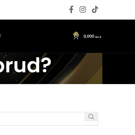
0
T
0,000
د.ت
brud?