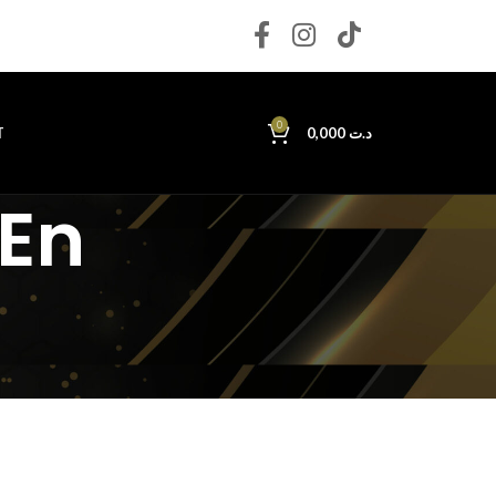
0
T
0,000
د.ت
 En