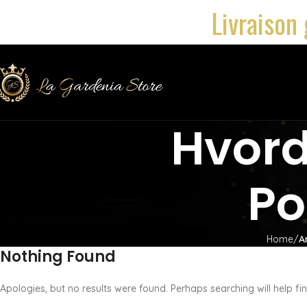
Livraison 
Hvord
Po
Home
A
Nothing Found
Apologies, but no results were found. Perhaps searching will help fin