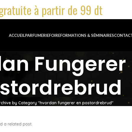
gratuite à partir de 99 dt
ACCUEIL
PARFUMERIE
FOIRE
FORMATIONS & SÉMINAIRES
CONTAC
an Fungerer
stordrebrud
rchive by Category "hvordan fungerer en postordrebrud"
d a related post.