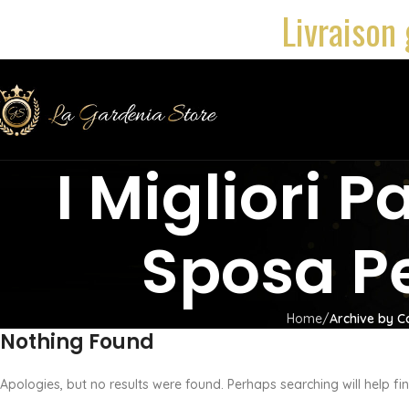
Livraison 
I Migliori 
Sposa P
Home
Archive by C
Nothing Found
Apologies, but no results were found. Perhaps searching will help fin