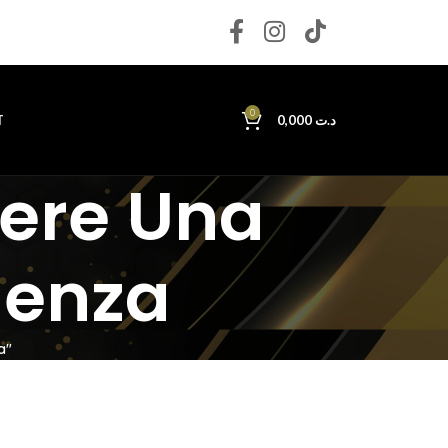
0
T
0,000
د.ت
nere Una
denza
a"