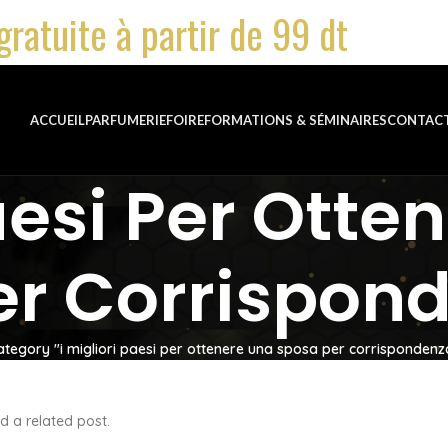
gratuite à partir de 99 dt
ACCUEIL
PARFUMERIE
FOIRE
FORMATIONS & SÉMINAIRES
CONTAC
Paesi Per Otte
er Corrispon
ategory "i migliori paesi per ottenere una sposa per corrispondenz
d a related post.