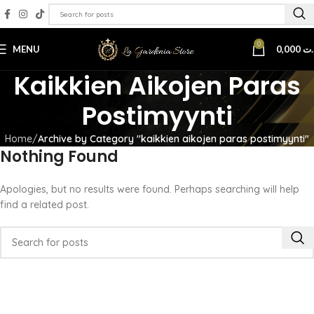
0
MENU
0,000
.ت
Kaikkien Aikojen Paras
Postimyynti
Home
Archive by Category "kaikkien aikojen paras postimyynti"
Nothing Found
Apologies, but no results were found. Perhaps searching will help
find a related post.