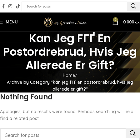
0
MENU
0,000
.ت
Kan Jeg FГҐ En
Postordrebrud, Hvis Jeg
Allerede Er Gift?
Home
Archive by Category "kan jeg fГҐ en postordrebrud, hvis jeg
allerede er gift?"
Nothing Found
Apologies, but no results were found. Perhaps searching will help
find a related post.