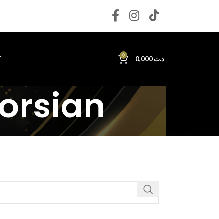
0
T
0,000
د.ت
orsian