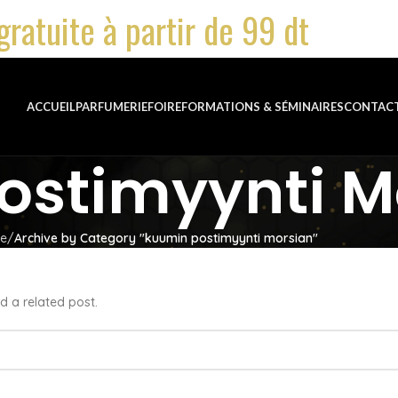
gratuite à partir de 99 dt
ACCUEIL
PARFUMERIE
FOIRE
FORMATIONS & SÉMINAIRES
CONTAC
ostimyynti M
e
Archive by Category "kuumin postimyynti morsian"
d a related post.