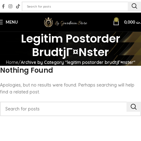
0
MENU
0,000
.ت
Legitim Postorder
BrudtjГ¤nster
Home
Archive by Category "legitim postorder brudtjГ¤nster"
Nothing Found
Apologies, but no results were found. Perhaps searching will help
find a related post.