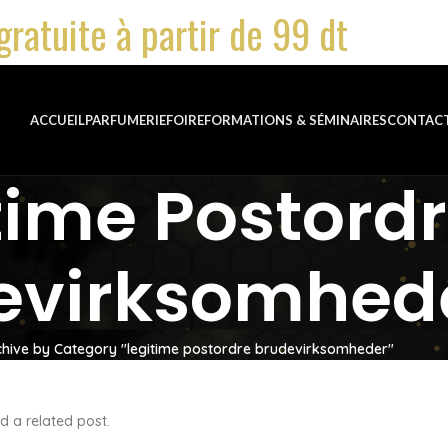
gratuite à partir de 99 dt
ACCUEIL
PARFUMERIE
FOIRE
FORMATIONS & SÉMINAIRES
CONTAC
time Postord
evirksomhed
chive by Category "legitime postordre brudevirksomheder"
d a related post.