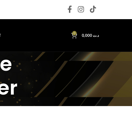
0
T
0,000
د.ت
re
er