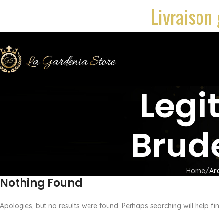
Livraison 
Legi
Brud
Home
Ar
Nothing Found
Apologies, but no results were found. Perhaps searching will help fin