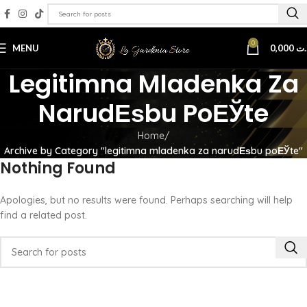
0
MENU
0,000
.ت
Legitimna Mladenka Za
NarudЕѕbu PoЕЎte
Home
Archive by Category "legitimna mladenka za narudЕѕbu poЕЎte"
Nothing Found
Apologies, but no results were found. Perhaps searching will help
find a related post.