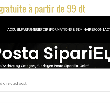
gratuite à partir de 99 dt
ACCUEIL
PARFUMERIE
FOIRE
FORMATIONS & SÉMINAIRES
CONTAC
osta SipariЕџ
e
Archive by Category "Lezbiyen Posta SipariЕџi Gelin"
d a related post.