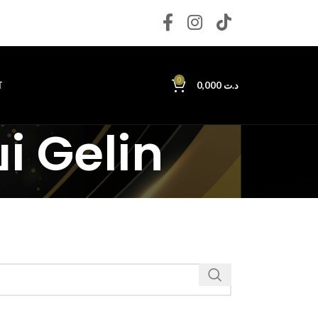
0
T
0,000
د.ت
i Gelin