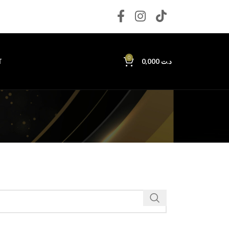
0
T
0,000
د.ت