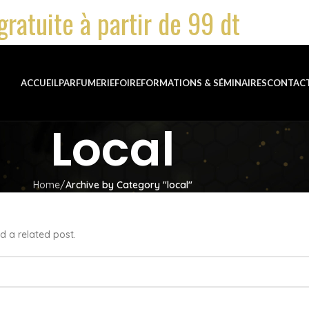
gratuite à partir de 99 dt
ACCUEIL
PARFUMERIE
FOIRE
FORMATIONS & SÉMINAIRES
CONTAC
Local
Home
Archive by Category "local"
d a related post.