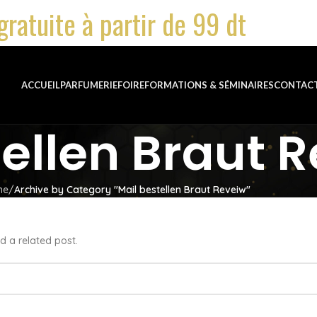
gratuite à partir de 99 dt
ACCUEIL
PARFUMERIE
FOIRE
FORMATIONS & SÉMINAIRES
CONTAC
tellen Braut 
me
Archive by Category "Mail bestellen Braut Reveiw"
d a related post.