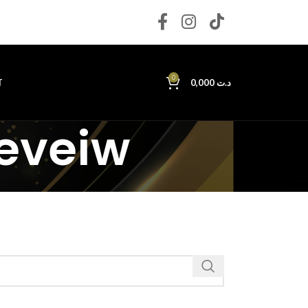
0
T
0,000
د.ت
Reveiw