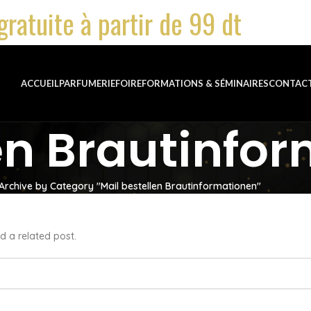
gratuite à partir de 99 dt
ACCUEIL
PARFUMERIE
FOIRE
FORMATIONS & SÉMINAIRES
CONTAC
len Brautinfo
Archive by Category "Mail bestellen Brautinformationen"
d a related post.