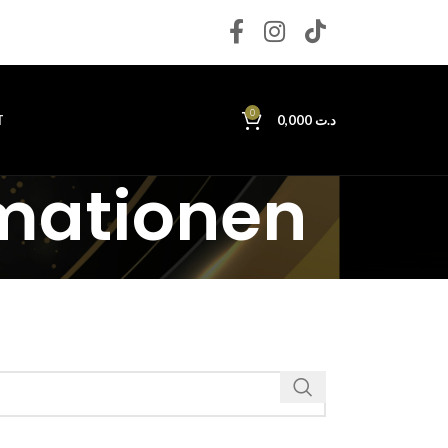
0
T
0,000
د.ت
rmationen