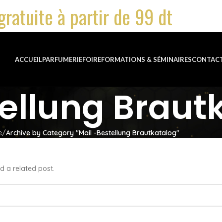
gratuite à partir de 99 dt
ACCUEIL
PARFUMERIE
FOIRE
FORMATIONS & SÉMINAIRES
CONTAC
tellung Braut
e
Archive by Category "Mail -Bestellung Brautkatalog"
d a related post.