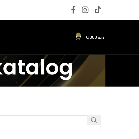
0
T
0,000
د.ت
katalog