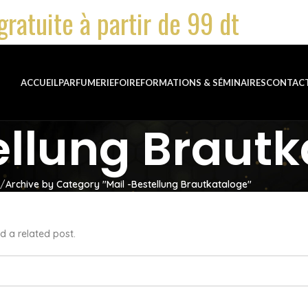
gratuite à partir de 99 dt
ACCUEIL
PARFUMERIE
FOIRE
FORMATIONS & SÉMINAIRES
CONTAC
ellung Braut
Archive by Category "Mail -Bestellung Brautkataloge"
d a related post.