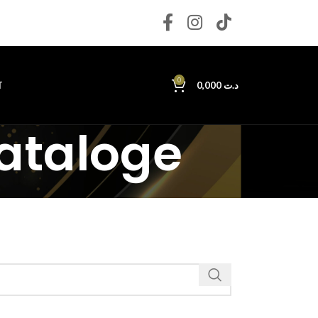
0
T
0,000
د.ت
kataloge