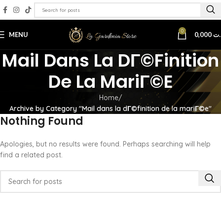
0
MENU
0,000
.ت
Mail Dans La DГ©finition
De La MariГ©e
Home
Archive by Category "Mail dans la dГ©finition de la mariГ©e"
Nothing Found
Apologies, but no results were found. Perhaps searching will help
find a related post.