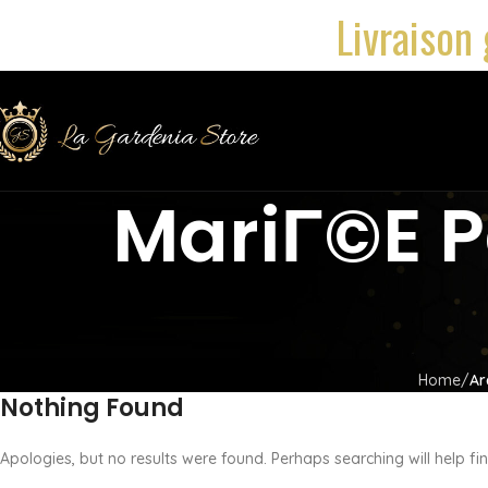
Livraison 
MariГ©e 
Home
Ar
Nothing Found
Apologies, but no results were found. Perhaps searching will help fin