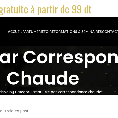
gratuite à partir de 99 dt
ACCUEIL
PARFUMERIE
FOIRE
FORMATIONS & SÉMINAIRES
CONTAC
Par Correspo
Chaude
chive by Category "mariГ©e par correspondance chaude"
d a related post.