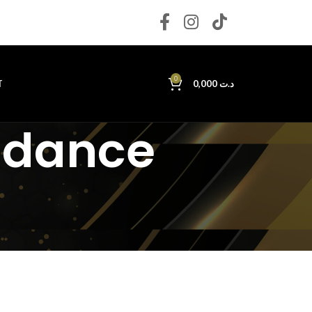
0
T
0,000
د.ت
ndance