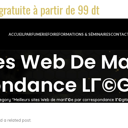
gratuite à partir de 99 dt
ACCUEIL
PARFUMERIE
FOIRE
FORMATIONS & SÉMINAIRES
CONTAC
tes Web De Ma
ondance LГ©g
egory "Meilleurs sites Web de mariГ©e par correspondance lГ©git
d a related post.