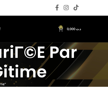
0
T
0,000
د.ت
riГ©e Par
itime
ime"