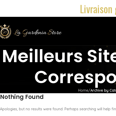
Livraison 
Meilleurs Si
Corresp
Home
Archive by Cat
Nothing Found
Apologies, but no results were found. Perhaps searching will help fin