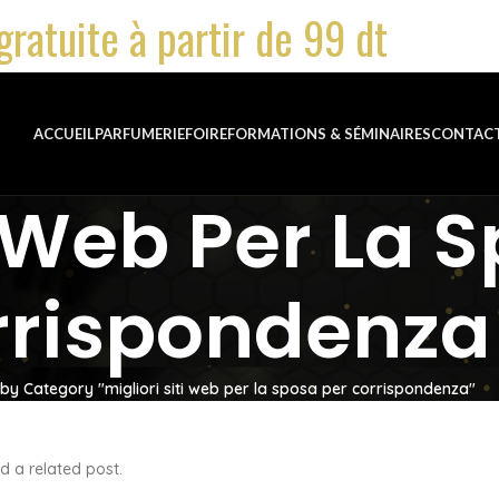
gratuite à partir de 99 dt
ACCUEIL
PARFUMERIE
FOIRE
FORMATIONS & SÉMINAIRES
CONTAC
i Web Per La 
rrispondenza
 by Category "migliori siti web per la sposa per corrispondenza"
d a related post.