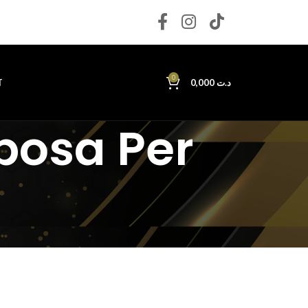
0
T
0,000
د.ت
Sposa Per