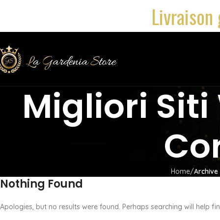
Livraison 
Migliori Sit
Co
Home
Archive
Nothing Found
Apologies, but no results were found. Perhaps searching will help fin