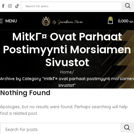
0
MENU
0,000
.ت
MitkГ¤ Ovat Parhaat
Postimyynti Morsiamen
Sivustot
Home
Archive by Category "mitkГ¤ ovat parhaat postimyynti morsiamen
sivustot"
Nothing Found
Apologies, but no results were found. Perhaps searching will help
find a related post.