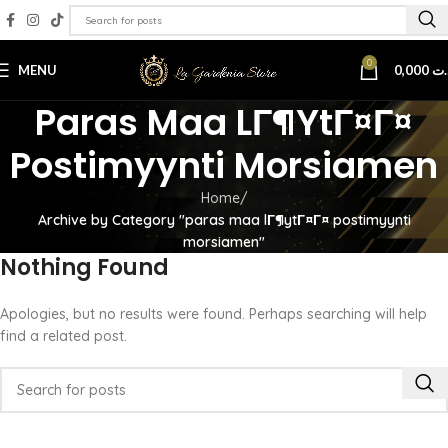
0
MENU
0,000
.ت
Paras Maa LГ¶ytГ¤Г¤
Postimyynti Morsiamen
Home
Archive by Category "paras maa lГ¶ytГ¤Г¤ postimyynti
morsiamen"
Nothing Found
Apologies, but no results were found. Perhaps searching will help
find a related post.