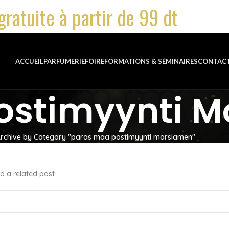
gratuite à partir de 99 dt
ACCUEIL
PARFUMERIE
FOIRE
FORMATIONS & SÉMINAIRES
CONTAC
ostimyynti 
rchive by Category "paras maa postimyynti morsiamen"
d a related post.