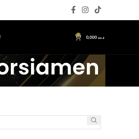
0
T
0,000
د.ت
Morsiamen