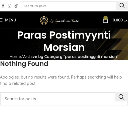
0
MENU
0,000
.ت
Paras Postimyynti
Morsian
Home
Archive by Category "paras postimyynti morsian"
Nothing Found
Apologies, but no results were found. Perhaps searching will help
find a related post.